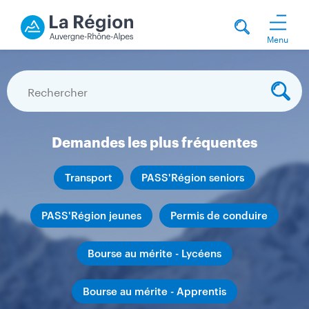
Menu
R
e
c
h
Demandes les plus fréquentes
e
r
Transport
PASS'Région seniors
c
h
PASS'Région jeunes
Permis de conduire
e
r
Bourse au mérite - Lycéens
Bourse au mérite - Apprentis