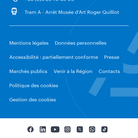
Tram A - Arrêt Musée d'Art Roger Quilliot
Mentions légales
Données personnelles
Accessibilité : partiellement conforme
Presse
Marchés publics
Venir à la Région
Contacts
Politique des cookies
Gestion des cookies
F
L
Y
I
T
W
T
a
i
o
n
w
h
i