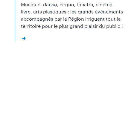
Musique, danse, cirque, théâtre, cinéma,
livre, arts plastiques : les grands événements
accompagnés par la Région irriguent tout le
territoire pour le plus grand plaisir du public !
S
e
e
l
i
n
k