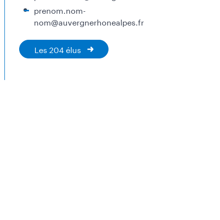
prenom.nom-
nom@auvergnerhonealpes.fr
Les 204 élus