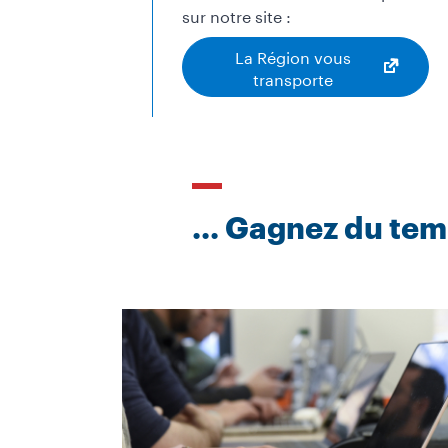
sur notre site :
La Région vous
transporte
... Gagnez du tem