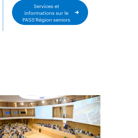
Services et
informations sur le
PASS’Région seniors