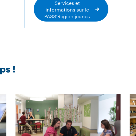
Services et
informations sur le
PASS’Région jeunes
ps !