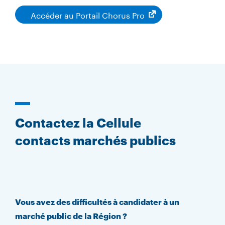
é
à
Accéder au Portail Chorus Pro
c
t
h
é
a
l
r
é
g
c
e
h
r
a
r
g
e
Contactez la Cellule
r
contacts marchés publics
Vous avez des difficultés à candidater à un
marché public de la Région ?