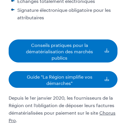
Echanges totalement électroniques
Signature électronique obligatoire pour les
attributaires
Conseils pratiques pour la
dématérialisation des marchés
publics
D
o
c
Guide "La Région simplifie vos
u
démarches"
m
D
e
o
n
c
Depuis le 1er janvier 2020, les fournisseurs de la
t
u
Région ont l’obligation de déposer leurs factures
à
m
dématérialisées pour paiement sur le site
Chorus
t
e
Pro
.
é
n
l
t