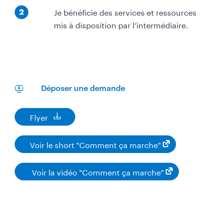
É
Je bénéficie des services et ressources
2
t
mis à disposition par l’intermédiaire.
a
p
e
Déposer une demande
Flyer
D
o
c
Voir le short "Comment ça marche"
u
m
e
Voir la vidéo "Comment ça marche"
n
t
à
t