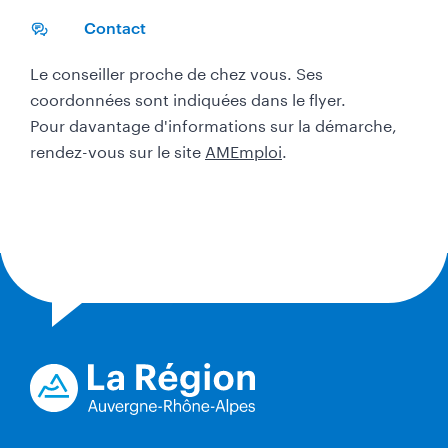
é
Contact
l
é
Le conseiller proche de chez vous. Ses
c
coordonnées sont indiquées dans le flyer.
h
a
Pour davantage d'informations sur la démarche,
r
rendez-vous sur le site
AMEmploi
.
g
e
r