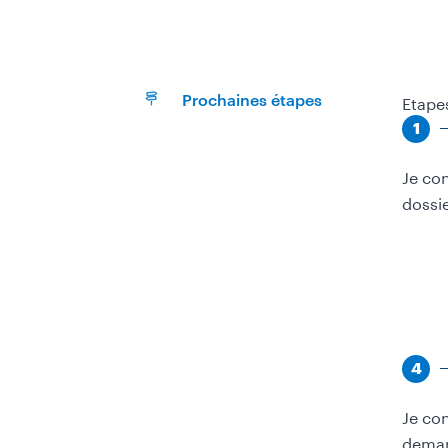
Etape
Prochaines étapes
Étape
1
Je con
dossi
Étape
4
Je con
deman