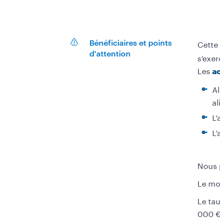
Cette
Bénéficiaires et points
d'attention
s’exe
Les
ac
Al
al
L’
L’
Nous 
Le mo
Le ta
000 €