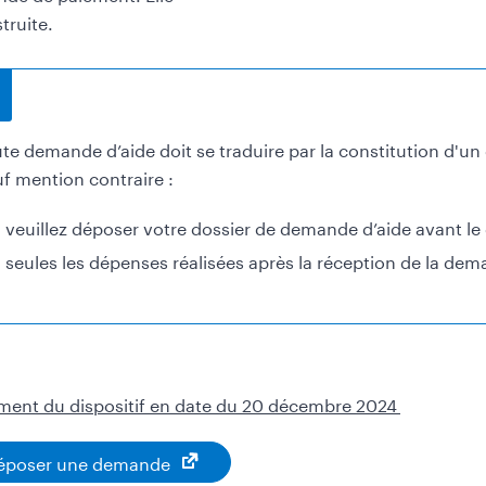
struite.
ormations
te demande d’aide doit se traduire par la constitution d'u
f mention contraire :
veuillez déposer votre dossier de demande d’aide avant le d
seules les dépenses réalisées après la réception de la dema
ment du dispositif en date du 20 décembre 2024
époser une demande