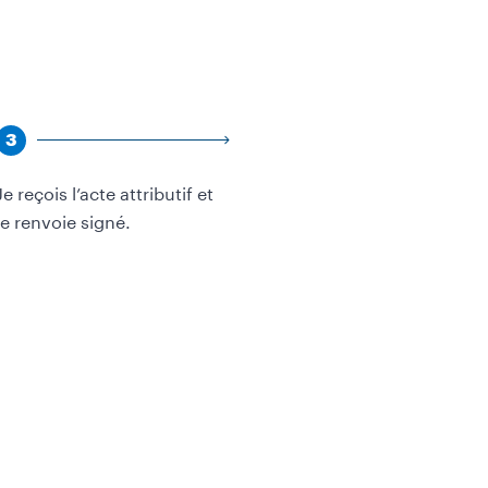
Étape
3
Je reçois l’acte attributif et
le renvoie signé.