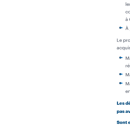
le
co
à 
À 
Le pro
acquis
Ma
ré
Ma
Ma
en
Les d
pas a
Sont 