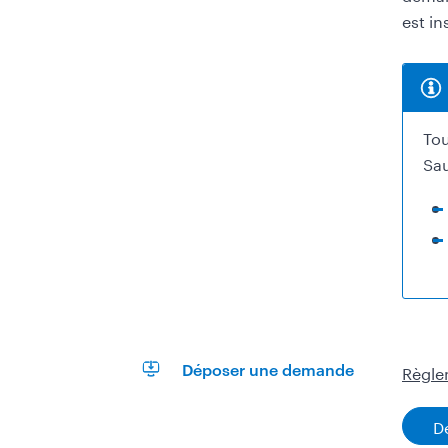
est in
Inf
Tou
Sau
Règle
Déposer une demande
D