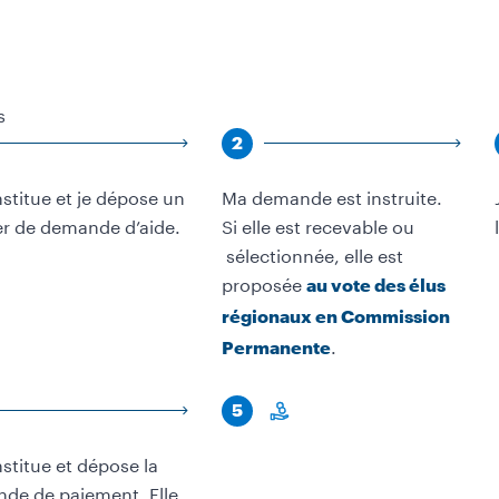
s
Étape
2
stitue et je dépose un
Ma demande est instruite.
er de demande d’aide.
Si elle est recevable ou
sélectionnée, elle est
proposée
au vote des élus
régionaux en Commission
.
Permanente
Étape
5
money
stitue et dépose la
de de paiement. Elle