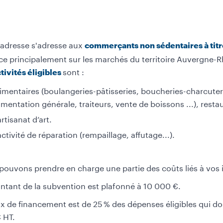
 adresse s'adresse aux
commerçants non sédentaires à titre
rce principalement sur les marchés du territoire Auvergne-
sont :
tivités éligibles
imentaires (boulangeries-pâtisseries, boucheries-charcuter
imentation générale, traiteurs, vente de boissons ...), resta
artisanat d’art.
activité de réparation (rempaillage, affutage...).
pouvons prendre en charge une partie des coûts liés à vos 
ntant de la subvention est plafonné à 10 000 €.
ux de financement est de 25 % des dépenses éligibles qui do
 HT.