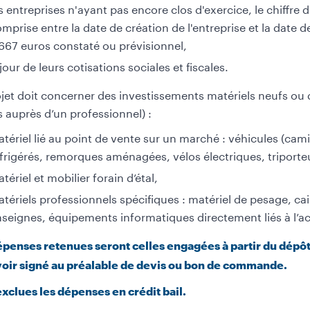
s entreprises n'ayant pas encore clos d'exercice, le chiffre
mprise entre la date de création de l'entreprise et la date 
667 euros constaté ou prévisionnel,
jour de leurs cotisations sociales et fiscales.
jet doit concerner des investissements matériels neufs ou d
 auprès d’un professionnel) :
tériel lié au point de vente sur un marché : véhicules (camio
frigérés, remorques aménagées, vélos électriques, triporteu
tériel et mobilier forain d’étal,
tériels professionnels spécifiques : matériel de pesage, ca
seignes, équipements informatiques directement liés à l’a
épenses retenues seront celles engagées à partir du dépôt d
voir signé au préalable de devis ou bon de commande.
exclues les dépenses en crédit bail.