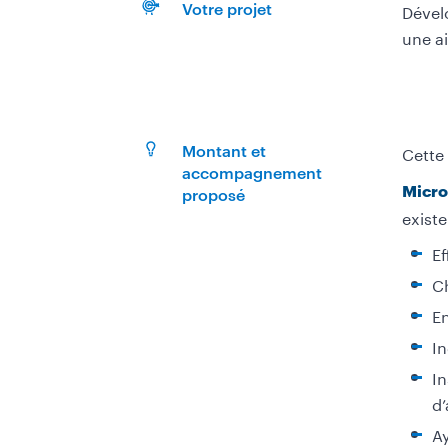
Dével
Votre projet
une ai
Cette 
Montant et
accompagnement
Micro
proposé
existe
Ef
Ch
En
In
In
d’
Ay