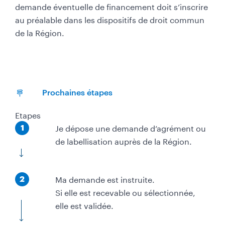
demande éventuelle de financement doit s’inscrire
au préalable dans les dispositifs de droit commun
de la Région.
Prochaines étapes
Etapes
É
Je dépose une demande d’agrément ou
1
t
de labellisation auprès de la Région.
a
p
É
Ma demande est instruite.
e
2
t
Si elle est recevable ou sélectionnée,
a
elle est validée.
p