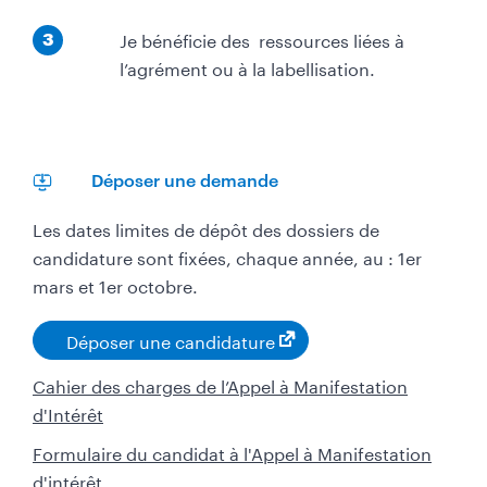
e
É
Je bénéficie des
ressources liées à
3
t
l’agrément ou à la labellisation.
a
p
e
Déposer une demande
​Les dates limites de dépôt des dossiers de
candidature sont fixées, chaque année, au : 1er
mars et 1er octobre.
Déposer une candidature
Cahier des charges de l’Appel à Manifestation
d'I
ntérêt
Formulaire du candidat à l'Appel à Manifestation
d'intérêt