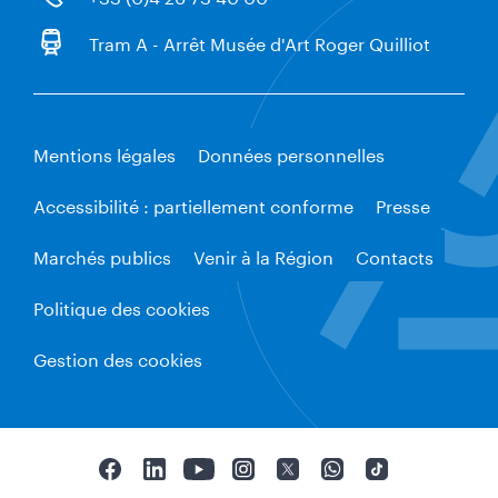
Tram A - Arrêt Musée d'Art Roger Quilliot
Mentions légales
Données personnelles
Accessibilité : partiellement conforme
Presse
Marchés publics
Venir à la Région
Contacts
Politique des cookies
Gestion des cookies
F
L
Y
I
T
W
T
a
i
o
n
w
h
i