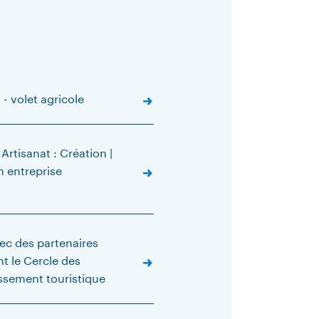
 - volet agricole
rtisanat : Création |
n entreprise
vec des partenaires
t le Cercle des
issement touristique