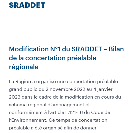
t
SRADDET
é
l
é
c
h
a
r
Modification N°1 du SRADDET – Bilan
g
de la concertation préalable
e
régionale
r
La Région a organisé une concertation préalable
grand public du 2 novembre 2022 au 4 janvier
2023 dans le cadre de la modification en cours du
schéma régional d’aménagement et
conformément à l’article L.121-16 du Code de
l’Environnement. Ce temps de concertation
préalable a été organisé afin de donner