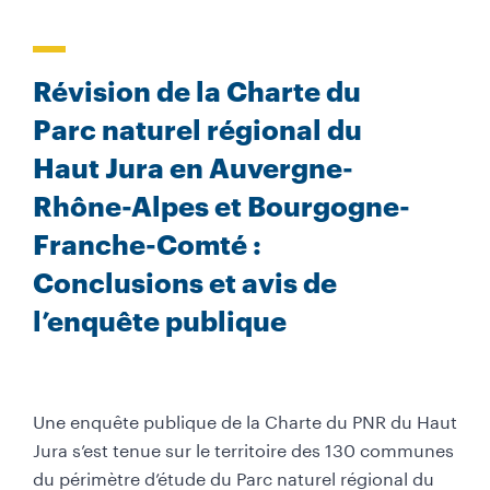
u
m
e
Révision de la Charte du
n
t
Parc naturel régional du
à
Haut Jura en Auvergne-
t
é
Rhône-Alpes et Bourgogne-
l
é
Franche-Comté :
c
Conclusions et avis de
h
a
l’enquête publique
r
g
e
r
Une enquête publique de la Charte du PNR du Haut
Jura s’est tenue sur le territoire des 130 communes
du périmètre d’étude du Parc naturel régional du