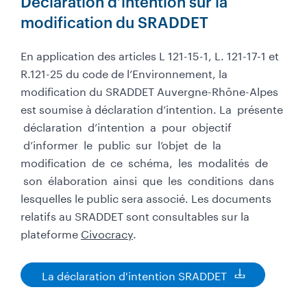
Déclaration d’intention sur la
n
modification du SRADDET
t
à
t
En application des articles L 121-15-1, L. 121-17-1 et
é
R.121-25 du code de l’Environnement, la
l
modification du SRADDET Auvergne-Rhône-Alpes
é
est soumise à déclaration d’intention. La présente
c
déclaration d’intention a pour objectif
h
a
d’informer le public sur l’objet de la
r
modification de ce schéma, les modalités de
g
son élaboration ainsi que les conditions dans
e
lesquelles le public sera associé. Les documents
r
relatifs au SRADDET sont consultables sur la
plateforme
Civocracy
.
La déclaration d'intention SRADDET
D
o
c