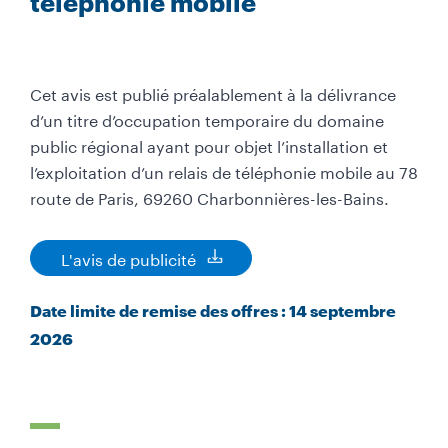
téléphonie mobile
Cet avis est publié préalablement à la délivrance
d’un titre d’occupation temporaire du domaine
public régional ayant pour objet l’installation et
l’exploitation d’un relais de téléphonie mobile au 78
route de Paris, 69260 Charbonnières-les-Bains.
L'avis de publicité
D
o
c
Date limite de remise des offres : 14 septembre
u
2026
m
e
n
t
à