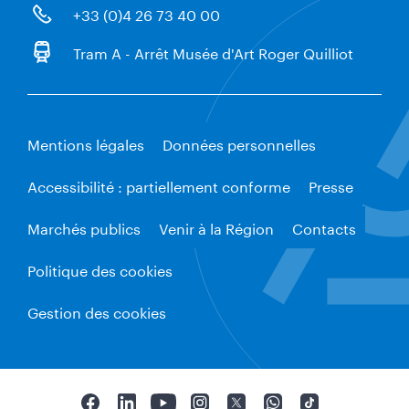
+33 (0)4 26 73 40 00
Tram A - Arrêt Musée d'Art Roger Quilliot
Mentions légales
Données personnelles
Accessibilité : partiellement conforme
Presse
Marchés publics
Venir à la Région
Contacts
Politique des cookies
Gestion des cookies
F
L
Y
I
T
W
T