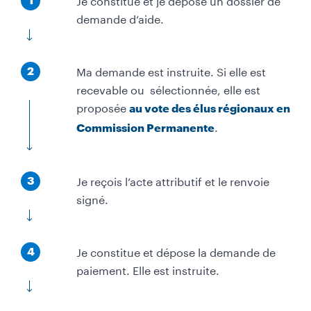
t
demande d’aide.
a
p
É
Ma demande est instruite. Si elle est
e
2
t
recevable ou sélectionnée, elle est
a
proposée
au vote des élus régionaux en
p
.
Commission Permanente
e
É
Je reçois l’acte attributif et le renvoie
3
t
signé.
a
p
É
Je constitue et dépose la demande de
e
4
t
paiement. Elle est instruite.
a
p