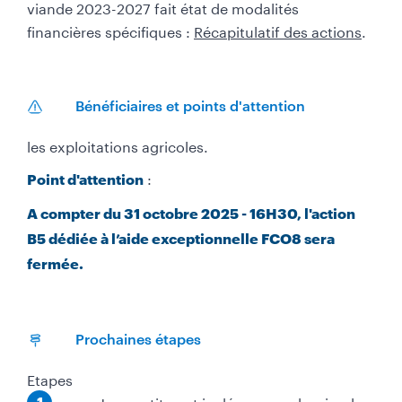
viande 2023-2027 fait état de modalités
financières spécifiques :
Récapitulatif des actions
.
Bénéficiaires et points d'attention
les exploitations agricoles.
:
Point d'attention
A compter du 31 octobre 2025 - 16H30, l'action
B5 dédiée à l’aide exceptionnelle FCO8 sera
fermée.
Prochaines étapes
Etapes
É
Je constitue et je dépose un dossier de
1