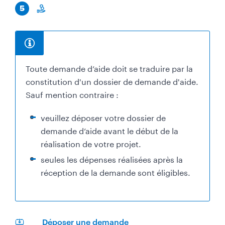
É
e
5
t
m
a
o
p
n
e
e
I
Toute demande d’aide doit se traduire par la
y
n
constitution d'un dossier de demande d'aide.
f
Sauf mention contraire :
o
veuillez déposer votre dossier de
r
demande d’aide avant le début de la
m
réalisation de votre projet.
a
seules les dépenses réalisées après la
t
réception de la demande sont éligibles.
i
o
n
s
Déposer une demande