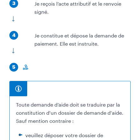
É
Je reçois l’acte attributif et le renvoie
3
t
signé.
a
p
É
Je constitue et dépose la demande de
e
4
t
paiement. Elle est instruite.
a
p
É
e
5
t
m
a
o
p
n
e
e
I
Toute demande d’aide doit se traduire par la
y
n
constitution d'un dossier de demande d'aide.
f
Sauf mention contraire :
o
veuillez déposer votre dossier de
r