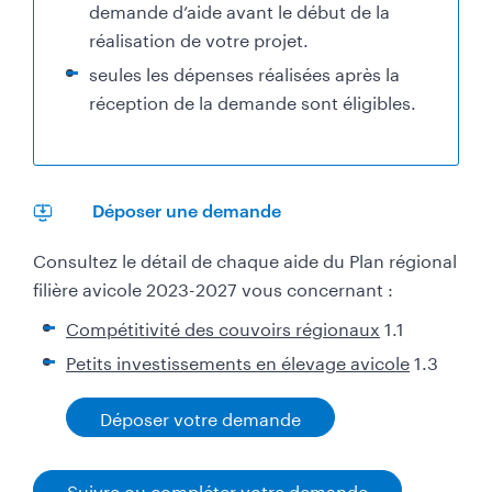
demande d’aide avant le début de la
m
réalisation de votre projet.
a
seules les dépenses réalisées après la
t
réception de la demande sont éligibles.
i
o
n
s
Déposer une demande
Consultez le détail de chaque aide du Plan régional
filière avicole 2023-2027 vous concernant :
Compétitivité des couvoirs régionaux
1.1
Petits investissements en élevage avicole
1.3
Déposer votre demande
Suivre ou compléter votre demande