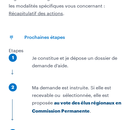
les modalités spécifiques vous concernant :
Récapitulatif des actions
.
Prochaines étapes
Etapes
É
Je constitue et je dépose un dossier de
1
t
demande d’aide.
a
p
É
Ma demande est instruite. Si elle est
e
2
t
recevable ou sélectionnée, elle est
a
proposée
au vote des élus régionaux en
p
.
Commission Permanente
e