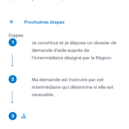
Prochaines étapes
Etapes
É
Je constitue et je dépose un dossier de
1
t
demande d’aide auprès de
a
l’intermédiaire désigné par la Région.
p
e
É
Ma demande est instruite par cet
2
t
intermédiaire qui détermine si elle est
a
recevable.
p
e
É
3
t
m