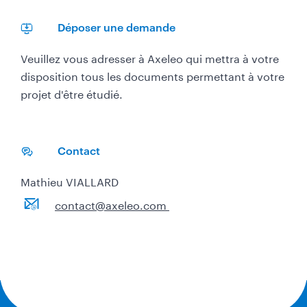
a
o
p
n
Déposer une demande
e
e
​Veuillez vous adresser à Axeleo qui mettra à votre
y
disposition tous les documents permettant à votre
projet d'être étudié.
Contact
Mathieu VIALLARD
contact@axeleo.com