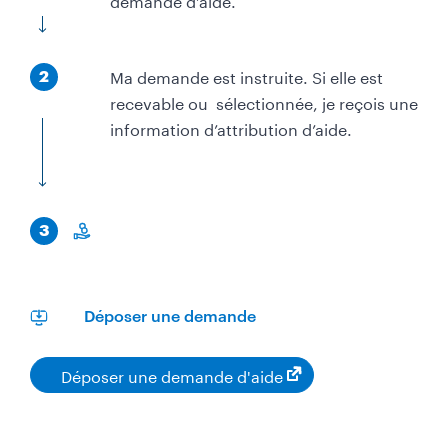
a
p
É
Ma demande est instruite. Si elle est
e
2
t
recevable ou sélectionnée, je reçois une
a
information d’attribution d’aide.
p
e
É
3
t
m
a
o
p
n
Déposer une demande
e
e
y
​Déposer une demande d'aide