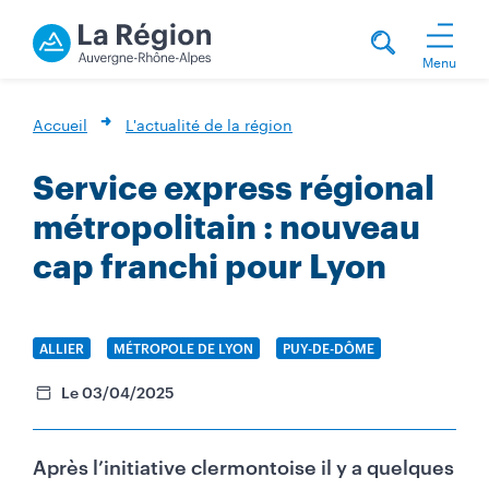
Menu
Accueil
L'actualité de la région
Service express régional
métropolitain : nouveau
cap franchi pour Lyon
N
ALLIER
N
MÉTROPOLE DE LYON
N
PUY-DE-DÔME
O
O
O
M
M
M
Le 03/04/2025
Après l’initiative clermontoise il y a quelques