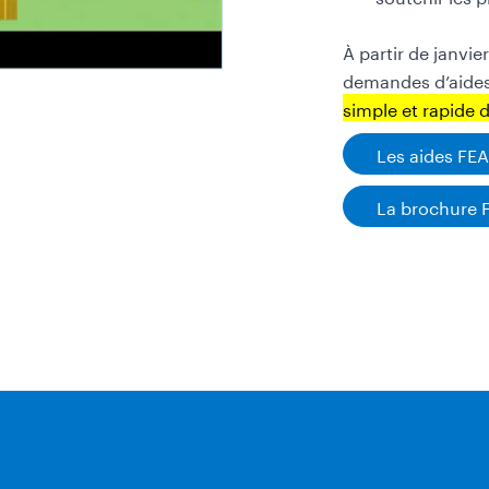
À partir de janvie
demandes d’aides
simple et rapide 
Les aides FE
La brochure 