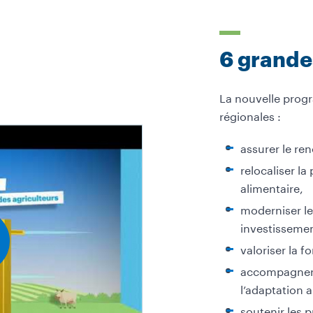
6 grande
La nouvelle progr
régionales :
assurer le re
relocaliser l
alimentaire,
moderniser les
investissemen
valoriser la 
accompagner 
l’adaptation 
soutenir les p