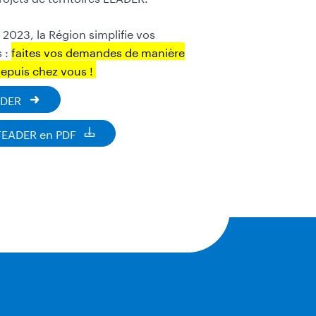
r 2023, la Région simplifie vos
 :
faites vos demandes de manière
depuis chez vous !
ADER
FEADER en PDF
Document
à
télécharger