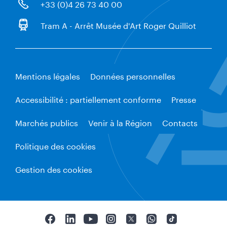
+33 (0)4 26 73 40 00
Tram A - Arrêt Musée d'Art Roger Quilliot
Mentions légales
Données personnelles
Accessibilité : partiellement conforme
Presse
Marchés publics
Venir à la Région
Contacts
Politique des cookies
Gestion des cookies
F
L
Y
I
T
W
T