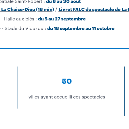
batiale Saint-Robert :
du 8 au 30 août
/
 La Chaise-Dieu (18 min)
Livret FALC du spectacle de La
 Halle aux blés :
du 5 au 27 septembre
 - Stade du Viouzou :
du 18 septembre au 11 octobre
50
villes ayant accueilli ces spectacles