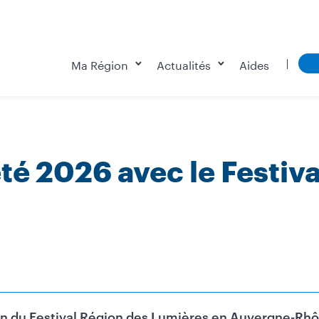
Ma Région
Actualités
Aides
été 2026 avec le Festiv
son du Festival Région des Lumières en Auvergne-Rhôn