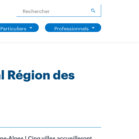
Rechercher
Particuliers
Professionnels
al Région des
e-Alpes ! Cinq villes accueilleront