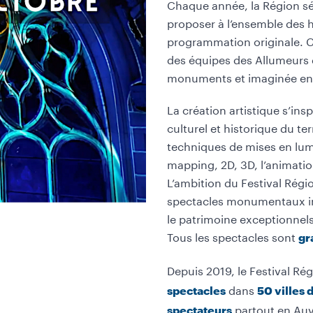
Chaque année, la Région sél
proposer à l’ensemble des h
programmation originale. C
des équipes des Allumeurs d
monuments et imaginée en li
La création artistique s’ins
culturel et historique du terr
techniques de mises en lum
mapping, 2D, 3D, l’animati
L’ambition du Festival Régio
spectacles monumentaux inéd
le patrimoine exceptionnels
Tous les spectacles sont
gr
Depuis 2019, le Festival R
dans
spectacles
50 villes 
partout en Au
spectateurs