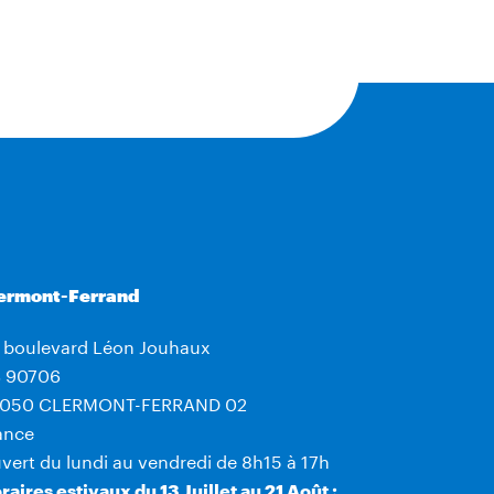
ermont-Ferrand
 boulevard Léon Jouhaux
 90706
050 CLERMONT-FERRAND 02
ance
vert du lundi au vendredi de 8h15 à 17h
raires estivaux du 13 Juillet au 21 Août :