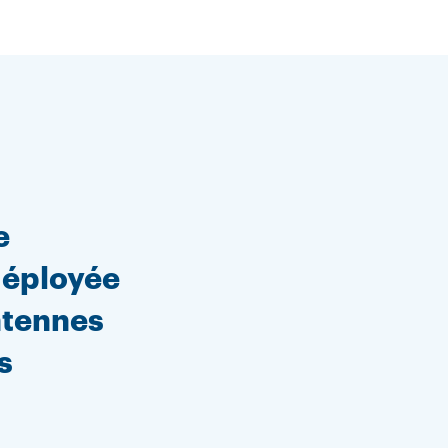
e
déployée
ntennes
s