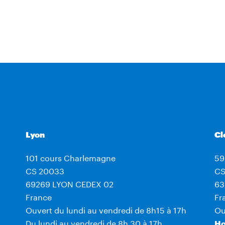
Lyon
Cl
101 cours Charlemagne
59
CS 20033
CS
69269 LYON CEDEX 02
63
France
Fr
Ouvert du lundi au vendredi de 8h15 à 17h
Ou
Du lundi au vendredi de 8h 30 à 17h.
Ho