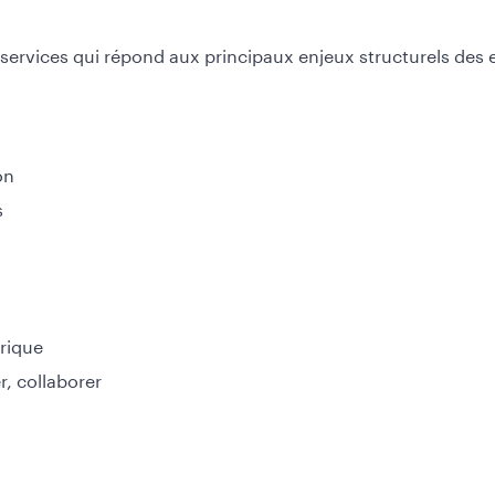
ervices qui répond aux principaux enjeux structurels des en
on
s
rique
r, collaborer