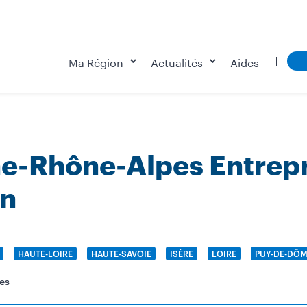
Ma Région
Actualités
Aides
e-Rhône-Alpes Entrepri
on
NOM
HAUTE-LOIRE
NOM
HAUTE-SAVOIE
NOM
ISÈRE
NOM
LOIRE
NOM
PUY-DE-DÔ
es