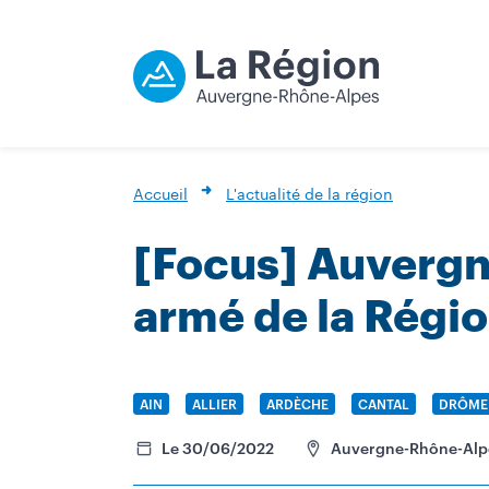
Accueil
L'actualité de la région
[Focus] Auvergn
armé de la Régi
NOM
AIN
NOM
ALLIER
NOM
ARDÈCHE
NOM
CANTAL
NOM
DRÔME
Le 30/06/2022
Auvergne-Rhône-Alp