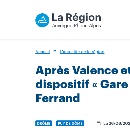
Accueil
L'actualité de la région
Après Valence et
dispositif « Gar
Ferrand
Le 26/06/20
NOM
DRÔME
NOM
PUY-DE-DÔME