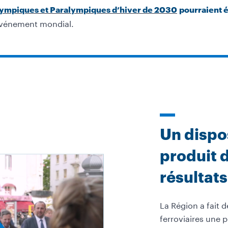
ympiques et Paralympiques d’hiver de 2030
pourraient é
événement mondial.
Un dispos
produit 
résultats
La Région a fait d
ferroviaires une 