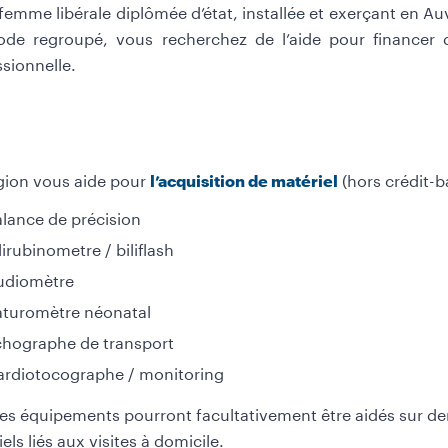
femme libérale diplômée d’état, installée et exerçant en 
de regroupé, vous recherchez de l’aide pour financer d
sionnelle.
gion vous aide pour
(hors crédit-b
l’acquisition de matériel
lance de précision
lirubinometre / biliflash
udiomètre
aturomètre néonatal
chographe de transport
ardiotocographe / monitoring
res équipements pourront facultativement être aidés sur d
els liés aux visites à domicile.