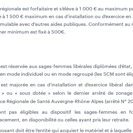
 régionale est forfaitaire et s’élève à 1 000 € au maximum p
 à 1 500 € maximum en cas d’installation ou d’exercice en 
umulable avec d’autres aides publiques. Conformément au rè
her minimum est fixé à 500€.
e est réservée aux sages-femmes libérales diplômées d’état
 en mode individuel ou en mode regroupé (les SCM sont élig
 est majorée en cas d’installation et d’exercice libéral d
ou
«
» selon le dernier arrêté de zonag
e »
sous dotée
nce Régionale de Santé Auvergne-Rhône-Alpes (arrêté N° 20
nt pas éligibles au dispositif les sages-femmes en f
cement, en disponibilité ou celles ayant pris leur retraite.
osant doit être l’entité qui acquiert le matériel et à laquel