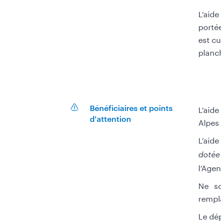
L’aide
portée
est c
planc
L’aid
Bénéficiaires et points
d'attention
Alpes
L’aide
doté
l’Age
Ne so
rempla
Le dép