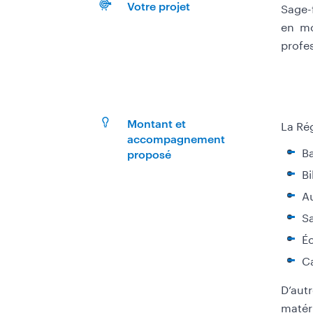
Sage-
Votre projet
en mo
profes
La Ré
Montant et
accompagnement
Ba
proposé
Bi
A
S
É
C
D’aut
matéri