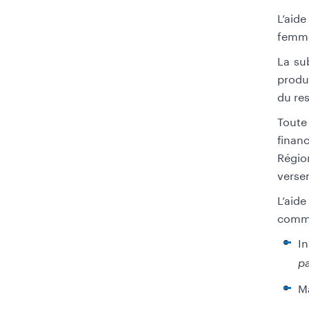
L’aide
femme
La su
produ
du re
Toute
financ
Régio
verse
L’aid
commu
In
pa
Ma